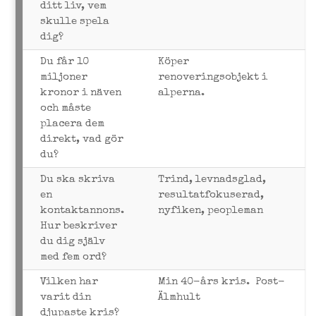
ditt liv, vem
skulle spela
dig?
Du får 10
Köper
miljoner
renoveringsobjekt i
kronor i näven
alperna.
och måste
placera dem
direkt, vad gör
du?
Du ska skriva
Trind, levnadsglad,
en
resultatfokuserad,
kontaktannons.
nyfiken, peopleman
Hur beskriver
du dig själv
med fem ord?
Vilken har
Min 40-års kris. Post-
varit din
Älmhult
djupaste kris?