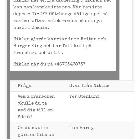
Niklas har en IFK tatuering i nacken. Det
kan man kanske inte tro. När han inte
deppar för IFK Göteborgs dåliga spel så
ses han oftast snickrandes på det nya
huset i Onsala.
Niklas gjorde karriär inom Reitan och
Burger King och har full koll på
Franchise och drift .
Niklas når du på
+46765478737
Fråga
Svar från Niklas
Vem i branschen
Per Stenlund
skulle du ta
med dig till en
öde ö?
Om du skulle
Tom Hardy
göra en film om