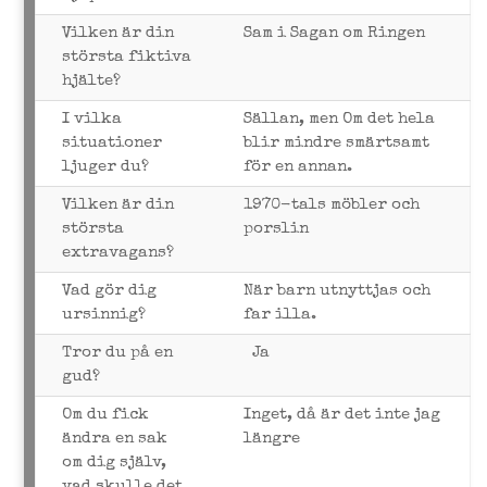
Vilken är din
Sam i Sagan om Ringen
största fiktiva
hjälte?
I vilka
Sällan, men Om det hela
situationer
blir mindre smärtsamt
ljuger du?
för en annan.
Vilken är din
1970-tals möbler och
största
porslin
extravagans?
Vad gör dig
När barn utnyttjas och
ursinnig?
far illa.
Tror du på en
Ja
gud?
Om du fick
Inget, då är det inte jag
ändra en sak
längre
om dig själv,
vad skulle det