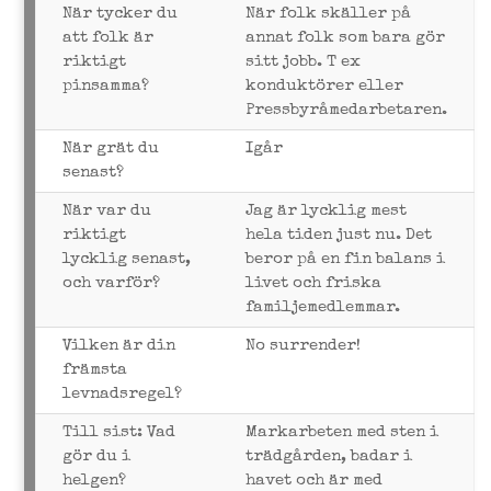
När tycker du
När folk skäller på
att folk är
annat folk som bara gör
riktigt
sitt jobb. T ex
pinsamma?
konduktörer eller
Pressbyråmedarbetaren.
När grät du
Igår
senast?
När var du
Jag är lycklig mest
riktigt
hela tiden just nu. Det
lycklig senast,
beror på en fin balans i
och varför?
livet och friska
familjemedlemmar.
Vilken är din
No surrender!
främsta
levnadsregel?
Till sist: Vad
Markarbeten med sten i
gör du i
trädgården, badar i
helgen?
havet och är med